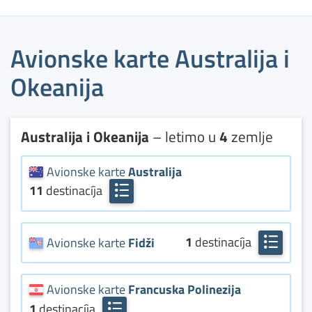
Avionske karte Australija i
Okeanija
Australija i Okeanija
– letimo u
4
zemlje
Avionske karte
Australija
11
destinacíja
Avionske karte
Adelejd
Avionske karte
Alis Springs
1
destinacíja
Avionske karte
Fidži
Avionske karte
Brizbejn
Avionske karte
Nadi
Avionske karte
Kanbera
Avionske karte
Francuska Polinezija
Avionske karte
Kerns
1
destinacíja