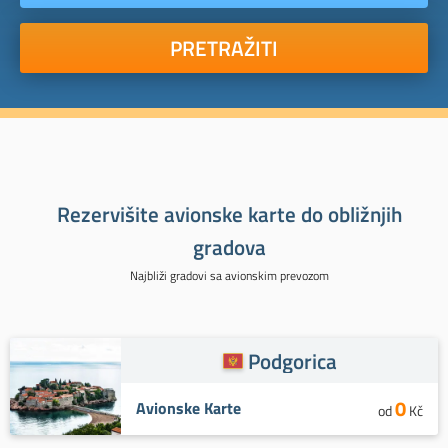
PRETRAŽITI
Rezervišite avionske karte do obližnjih
gradova
Najbliži gradovi sa avionskim prevozom
Podgorica
0
Avionske Karte
od
Kč