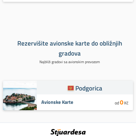
Rezervišite avionske karte do obližnjih
gradova
Najbliži gradovi sa avionskim prevozom
Podgorica
0
Avionske Karte
od
Kč