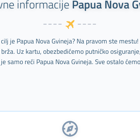
ne informacije
Papua Nova G
 cilj je Papua Nova Gvineja? Na pravom ste mestu!
la brža. Uz kartu, obezbedićemo putničko osiguranje
o je samo reći Papua Nova Gvineja. Sve ostalo ćemo