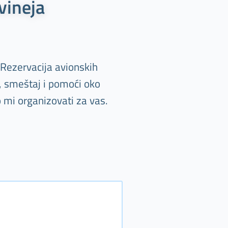
vineja
 Rezervacija avionskih
, smeštaj i pomoći oko
 mi organizovati za vas.