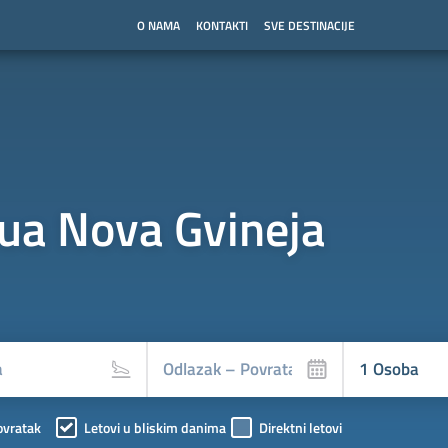
O NAMA
KONTAKTI
SVE DESTINACIJE
ua Nova Gvineja
ovratak
Letovi u bliskim danima
Direktni letovi