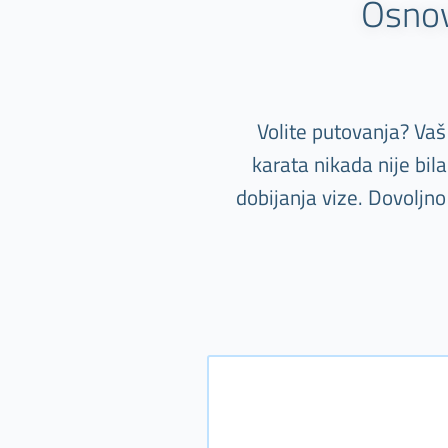
Osnov
Volite putovanja? Vaš
karata nikada nije bi
dobijanja vize. Dovoljn