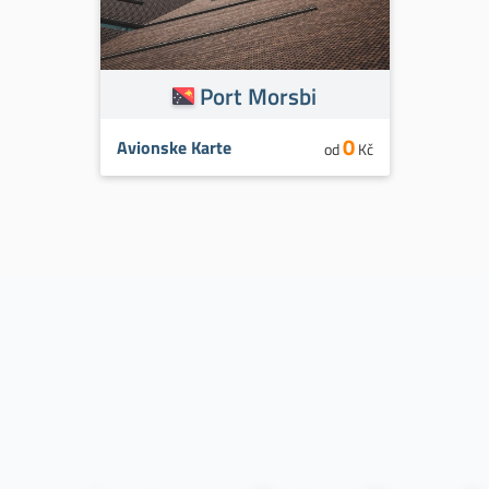
Port Morsbi
0
Avionske Karte
od
Kč