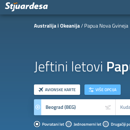
Australija i Okeanija
Papua Nova Gvineja
Jeftini letovi
Pap
klasa letova
Prevoznik
AVIONSKE KARTE
VIŠE OPCIJA
Povratani let
Jednosmerni let
Drugačiji p