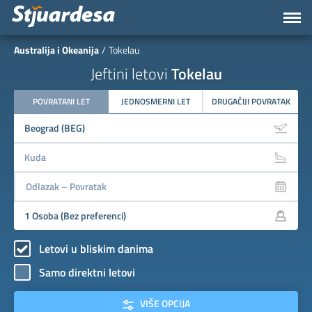
Australija i Okeanija
Tokelau
Jeftini letovi
Tokelau
POVRATANI LET
JEDNOSMERNI LET
DRUGAČIJI POVRATAK
Letovi u bliskim danima
Samo direktni letovi
VIŠE OPCIJA