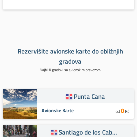
Rezervišite avionske karte do obližnjih
gradova
Najbliži gradovi sa avionskim prevozom
Punta Cana
0
Avionske Karte
od
Kč
Santiago de los Caballeros