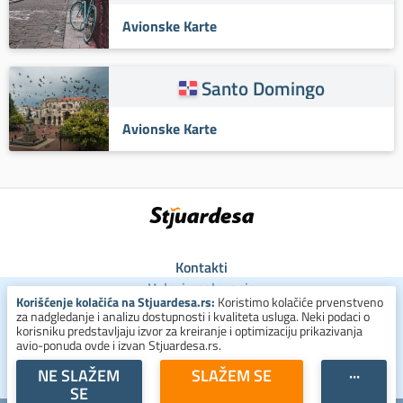
Avionske Karte
Santo Domingo
Avionske Karte
Kontakti
Uslovi poslovanja
Korišćenje kolačića na Stjuardesa.rs:
Koristimo kolačiće prvenstveno
Uslovi za kolačiće
za nadgledanje i analizu dostupnosti i kvaliteta usluga. Neki podaci o
Zaštita ličnih podataka
korisniku predstavljaju izvor za kreiranje i optimizaciju prikazivanja
avio-ponuda ovde i izvan Stjuardesa.rs.
+381 800 300 137
NE SLAŽEM
SLAŽEM SE
···
SE