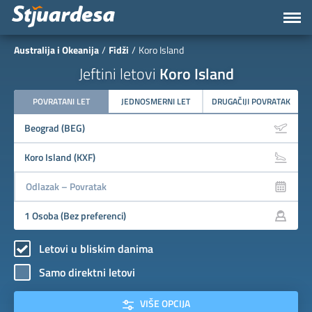
Australija i Okeanija
Fidži
Koro Island
Jeftini letovi
Koro Island
POVRATANI LET
JEDNOSMERNI LET
DRUGAČIJI POVRATAK
Letovi u bliskim danima
Samo direktni letovi
VIŠE OPCIJA