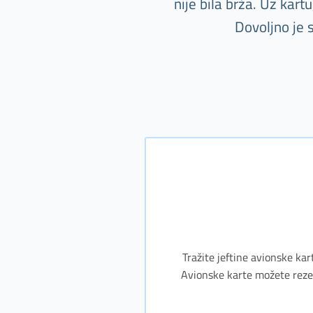
nije bila brža. Uz kar
Dovoljno je 
Tražite jeftine avionske kar
Avionske karte možete rezerv