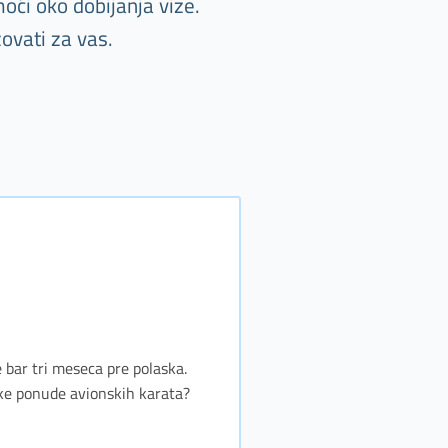
oći oko dobijanja vize.
ovati za vas.
e bar tri meseca pre polaska.
jske ponude avionskih karata?