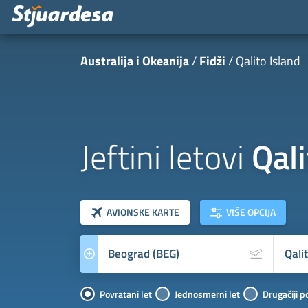
Australija i Okeanija
Fidži
Qalito Island
Jeftini letovi
Qali
klasa letova
Prevoznik
AVIONSKE KARTE
VIŠE OPCIJA
Povratani let
Jednosmerni let
Drugačiji p