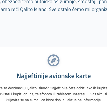
tu, obezbedićemo putničko osiguranje, smeštaj i pom
samo reći Qalito Island. Sve ostalo ćemo mi organiz
Najjeftinije avionske karte
te za destinaciju Qalito Island? Najjeftinije ćete dobiti ako ih kupit
isati i kupiti online, telefonom ili tabletom. Interesuju vas akci
Prijavite se na e-mail da biste dobijali aktualne informacije.