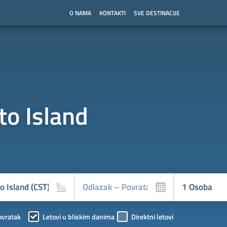
O NAMA
KONTAKTI
SVE DESTINACIJE
to Island
ovratak
Letovi u bliskim danima
Direktni letovi