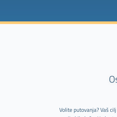
O
Volite putovanja? Vaš cil