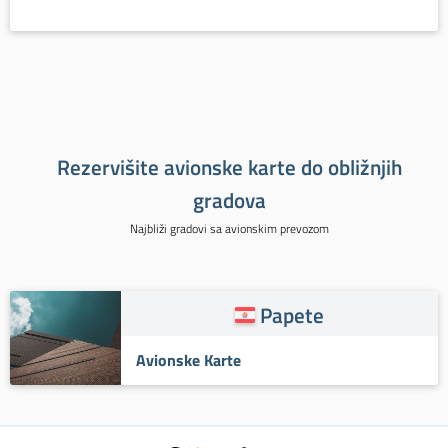
Rezervišite avionske karte do obližnjih
gradova
Najbliži gradovi sa avionskim prevozom
Papete
Avionske Karte