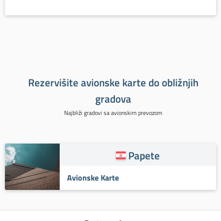
Rezervišite avionske karte do obližnjih
gradova
Najbliži gradovi sa avionskim prevozom
Papete
Avionske Karte