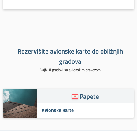
Rezervišite avionske karte do obližnjih
gradova
Najbliži gradovi sa avionskim prevozom
Papete
Avionske Karte