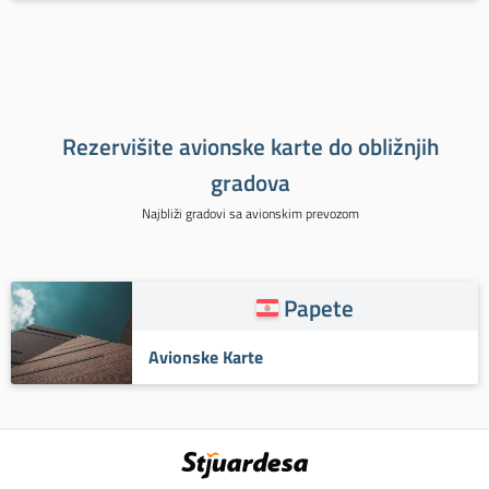
Rezervišite avionske karte do obližnjih
gradova
Najbliži gradovi sa avionskim prevozom
Papete
Avionske Karte