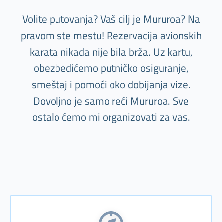
Volite putovanja? Vaš cilj je Mururoa? Na
pravom ste mestu! Rezervacija avionskih
karata nikada nije bila brža. Uz kartu,
obezbedićemo putničko osiguranje,
smeštaj i pomoći oko dobijanja vize.
Dovoljno je samo reći Mururoa. Sve
ostalo ćemo mi organizovati za vas.