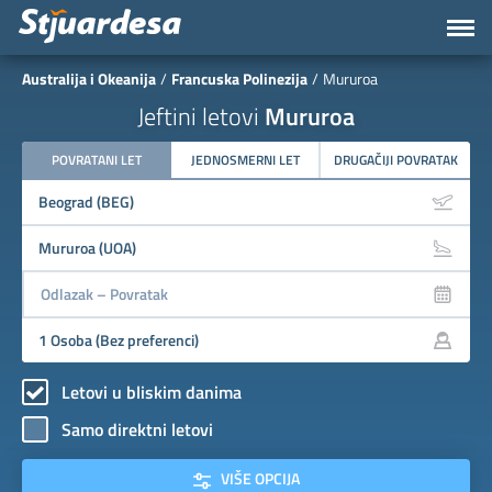
Australija i Okeanija
Francuska Polinezija
Mururoa
Jeftini letovi
Mururoa
POVRATANI LET
JEDNOSMERNI LET
DRUGAČIJI POVRATAK
Letovi u bliskim danima
Samo direktni letovi
VIŠE OPCIJA