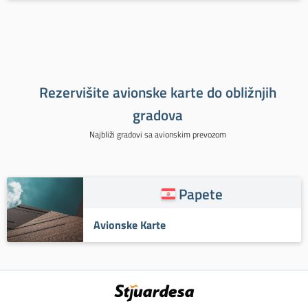
Rezervišite avionske karte do obližnjih
gradova
Najbliži gradovi sa avionskim prevozom
Papete
Avionske Karte