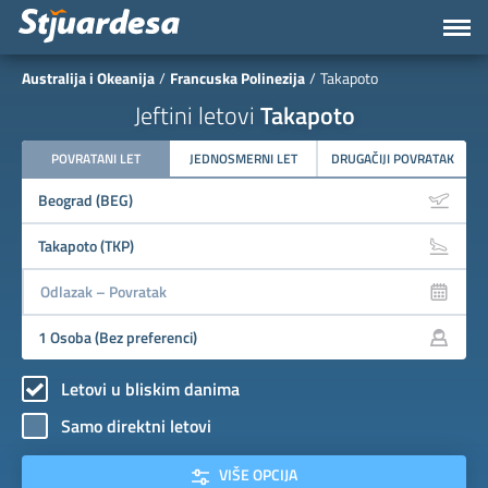
Australija i Okeanija
Francuska Polinezija
Takapoto
Jeftini letovi
Takapoto
POVRATANI LET
JEDNOSMERNI LET
DRUGAČIJI POVRATAK
Letovi u bliskim danima
Samo direktni letovi
VIŠE OPCIJA