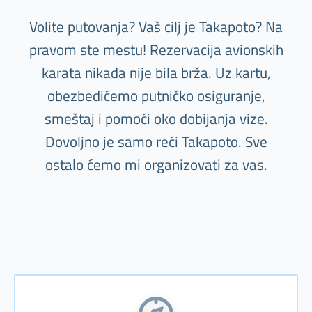
Volite putovanja? Vaš cilj je Takapoto? Na
pravom ste mestu! Rezervacija avionskih
karata nikada nije bila brža. Uz kartu,
obezbedićemo putničko osiguranje,
smeštaj i pomoći oko dobijanja vize.
Dovoljno je samo reći Takapoto. Sve
ostalo ćemo mi organizovati za vas.