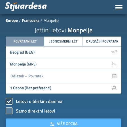
Europe
Francuska
Monpelje
Jeftini letovi
Monpelje
POVRATANI LET
JEDNOSMERNI LET
DRUGAČIJI POVRATAK
Letovi u bliskim danima
Samo direktni letovi
VIŠE OPCIJA