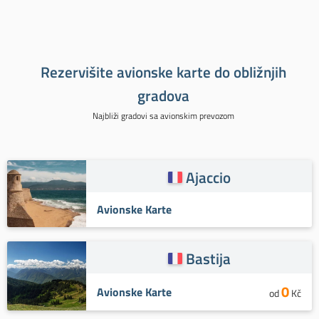
Rezervišite avionske karte do obližnjih
gradova
Najbliži gradovi sa avionskim prevozom
Ajaccio
Avionske Karte
Bastija
0
Avionske Karte
od
Kč