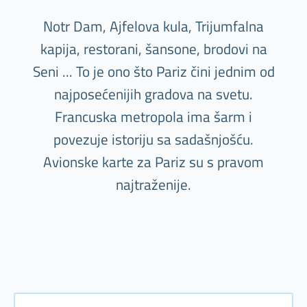
Notr Dam, Ajfelova kula, Trijumfalna
kapija, restorani, šansone, brodovi na
Seni ... To je ono što Pariz čini jednim od
najposećenijih gradova na svetu.
Francuska metropola ima šarm i
povezuje istoriju sa sadašnjošću.
Avionske karte za Pariz su s pravom
najtraženije.