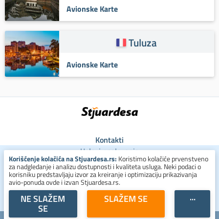
Avionske Karte
Tuluza
Avionske Karte
Kontakti
Uslovi poslovanja
Korišćenje kolačića na Stjuardesa.rs:
Koristimo kolačiće prvenstveno
Uslovi za kolačiće
za nadgledanje i analizu dostupnosti i kvaliteta usluga. Neki podaci o
Zaštita ličnih podataka
korisniku predstavljaju izvor za kreiranje i optimizaciju prikazivanja
avio-ponuda ovde i izvan Stjuardesa.rs.
+381 800 300 137
NE SLAŽEM
SLAŽEM SE
···
SE