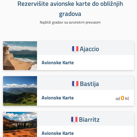
Rezervišite avionske karte do obližnjih
gradova
Najbliži gradovi sa avionskim prevozom
Ajaccio
Avionske Karte
Bastija
0
Avionske Karte
od
Kč
Biarritz
Avionske Karte