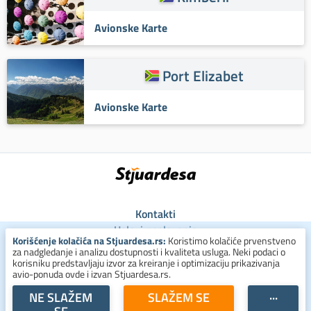
Avionske Karte
Port Elizabet
Avionske Karte
Kontakti
Uslovi poslovanja
Korišćenje kolačića na Stjuardesa.rs:
Koristimo kolačiće prvenstveno
Uslovi za kolačiće
za nadgledanje i analizu dostupnosti i kvaliteta usluga. Neki podaci o
Zaštita ličnih podataka
korisniku predstavljaju izvor za kreiranje i optimizaciju prikazivanja
avio-ponuda ovde i izvan Stjuardesa.rs.
+381 800 300 137
NE SLAŽEM
SLAŽEM SE
···