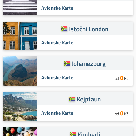
Avionske Karte
Istočni London
Avionske Karte
Johanezburg
0
Avionske Karte
od
Kč
Kejptaun
0
Avionske Karte
od
Kč
Kimberli