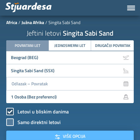
Africa
Južna Afrika
Singita Sabi Sand
Jeftini letovi
Singita Sabi Sand
POVRATANI LET
JEDNOSMERNI LET
DRUGAČIJI POVRATAK
Letovi u bliskim danima
Samo direktni letovi
VIŠE OPCIJA