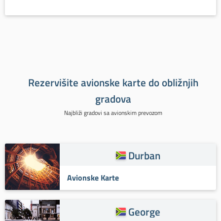
Rezervišite avionske karte do obližnjih
gradova
Najbliži gradovi sa avionskim prevozom
Durban
Avionske Karte
George