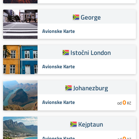
George
Avionske Karte
Istočni London
Avionske Karte
Johanezburg
0
Avionske Karte
od
Kč
Kejptaun
0
Avionske Karte