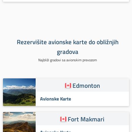
Rezervišite avionske karte do obližnjih
gradova
Najbliži gradovi sa avionskim prevozom
Edmonton
Avionske Karte
Fort Makmari