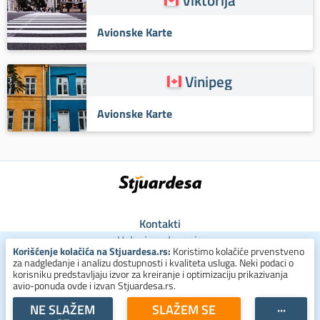
Avionske Karte
Vinipeg
Avionske Karte
Kontakti
Uslovi poslovanja
Korišćenje kolačića na Stjuardesa.rs:
Koristimo kolačiće prvenstveno
Uslovi za kolačiće
za nadgledanje i analizu dostupnosti i kvaliteta usluga. Neki podaci o
Zaštita ličnih podataka
korisniku predstavljaju izvor za kreiranje i optimizaciju prikazivanja
avio-ponuda ovde i izvan Stjuardesa.rs.
+381 800 300 137
NE SLAŽEM
SLAŽEM SE
···