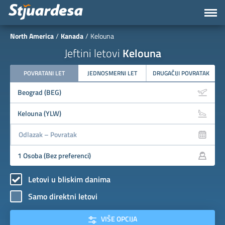
North America
Kanada
Kelouna
Jeftini letovi
Kelouna
POVRATANI LET
JEDNOSMERNI LET
DRUGAČIJI POVRATAK
Letovi u bliskim danima
Samo direktni letovi
VIŠE OPCIJA