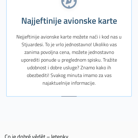
Najjeftinije avionske karte
Nejjeftinije avionske karte možete naći i kod nas u
Stjuardesi. To je vrlo jednostavno! Ukoliko vas
zanima povoljna cena, možete jednostavno
uporediti ponude u preglednom spisku. Tražite
udobnost i dobre usluge? Znamo kako ih
obezbediti! Svakog minuta imamo za vas
najaktuelnije informacije.
Co je dobré vědět – letenky