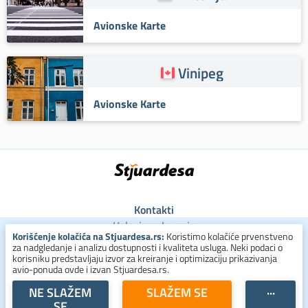
Avionske Karte
Vinipeg
Avionske Karte
Kontakti
Uslovi poslovanja
Korišćenje kolačića na Stjuardesa.rs:
Koristimo kolačiće prvenstveno
Uslovi za kolačiće
za nadgledanje i analizu dostupnosti i kvaliteta usluga. Neki podaci o
Zaštita ličnih podataka
korisniku predstavljaju izvor za kreiranje i optimizaciju prikazivanja
avio-ponuda ovde i izvan Stjuardesa.rs.
+381 800 300 137
NE SLAŽEM
SLAŽEM SE
···
SE