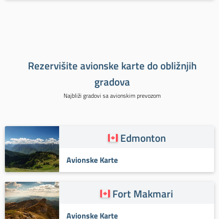
Rezervišite avionske karte do obližnjih
gradova
Najbliži gradovi sa avionskim prevozom
Edmonton
Avionske Karte
Fort Makmari
Avionske Karte