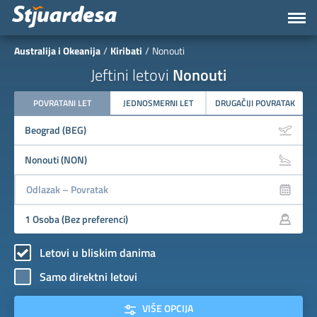
Australija i Okeanija
Kiribati
Nonouti
Jeftini letovi
Nonouti
POVRATANI LET
JEDNOSMERNI LET
DRUGAČIJI POVRATAK
Letovi u bliskim danima
Samo direktni letovi
VIŠE OPCIJA