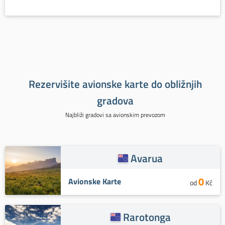
Rezervišite avionske karte do obližnjih
gradova
Najbliži gradovi sa avionskim prevozom
Avarua
0
Avionske Karte
od
Kč
Rarotonga