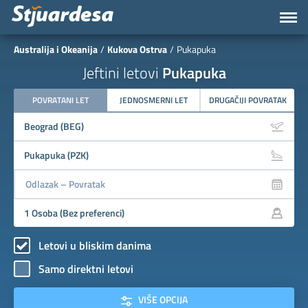
Australija i Okeanija
Kukova Ostrva
Pukapuka
Jeftini letovi
Pukapuka
POVRATANI LET
JEDNOSMERNI LET
DRUGAČIJI POVRATAK
Letovi u bliskim danima
Samo direktni letovi
VIŠE OPCIJA