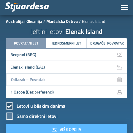
Australija i Okeanija
Maršalska Ostrva
Elenak Island
Jeftini letovi
Elenak Island
POVRATANI LET
JEDNOSMERNI LET
DRUGAČIJI POVRATAK
Letovi u bliskim danima
Samo direktni letovi
VIŠE OPCIJA