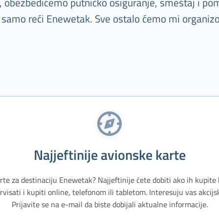
tu, obezbedićemo putničko osiguranje, smeštaj i pom
 samo reći Enewetak. Sve ostalo ćemo mi organizo
Najjeftinije avionske karte
rte za destinaciju Enewetak? Najjeftinije ćete dobiti ako ih kupite
isati i kupiti online, telefonom ili tabletom. Interesuju vas akci
Prijavite se na e-mail da biste dobijali aktualne informacije.