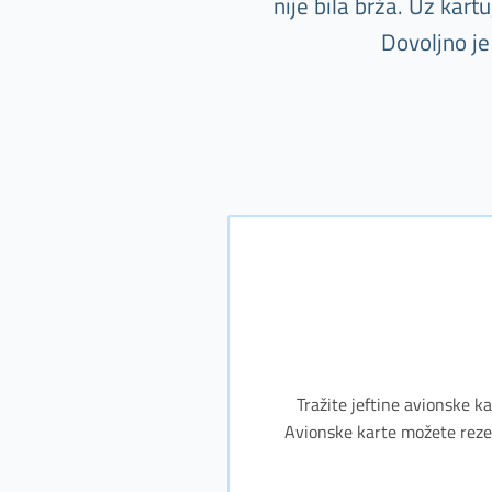
nije bila brža. Uz kar
Dovoljno je
Tražite jeftine avionske ka
Avionske karte možete rezerv