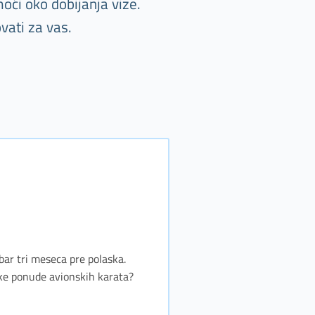
oći oko dobijanja vize.
vati za vas.
 bar tri meseca pre polaska.
jske ponude avionskih karata?