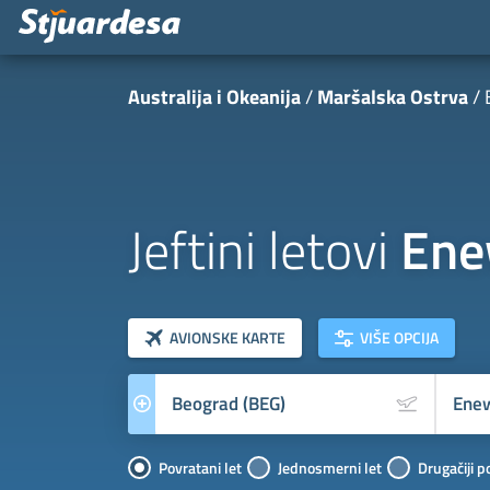
Australija i Okeanija
Maršalska Ostrva
Jeftini letovi
Ene
klasa letova
Prevoznik
AVIONSKE KARTE
VIŠE OPCIJA
Povratani let
Jednosmerni let
Drugačiji p