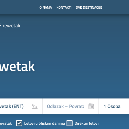
O NAMA
KONTAKTI
SVE DESTINACIJE
Enewetak
wetak
ovratak
Letovi u bliskim danima
Direktni letovi