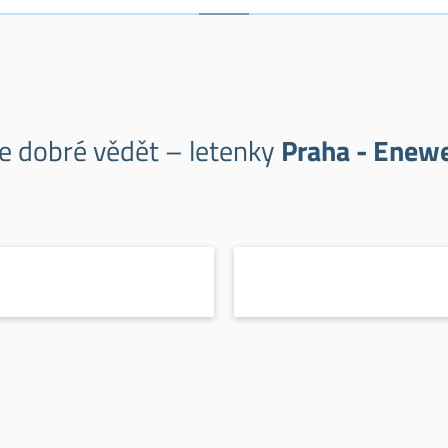
je dobré vědět – letenky
Praha - Enew