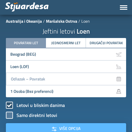
Australija i Okeanija
Maršalska Ostrva
Loen
Jeftini letovi
Loen
POVRATANI LET
JEDNOSMERNI LET
DRUGAČIJI POVRATAK
Letovi u bliskim danima
Samo direktni letovi
VIŠE OPCIJA