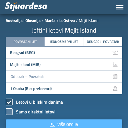
Australija i Okeanija
Maršalska Ostrva
Mejit Island
Jeftini letovi
Mejit Island
POVRATANI LET
JEDNOSMERNI LET
DRUGAČIJI POVRATAK
Letovi u bliskim danima
Samo direktni letovi
VIŠE OPCIJA