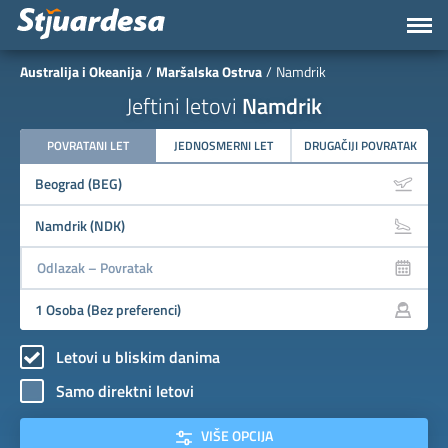
Australija i Okeanija
Maršalska Ostrva
Namdrik
Jeftini letovi
Namdrik
POVRATANI LET
JEDNOSMERNI LET
DRUGAČIJI POVRATAK
Letovi u bliskim danima
Samo direktni letovi
VIŠE OPCIJA