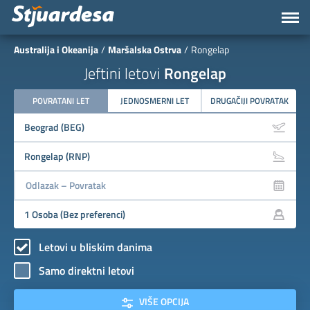
Australija i Okeanija
Maršalska Ostrva
Rongelap
Jeftini letovi
Rongelap
POVRATANI LET
JEDNOSMERNI LET
DRUGAČIJI POVRATAK
Letovi u bliskim danima
Samo direktni letovi
VIŠE OPCIJA