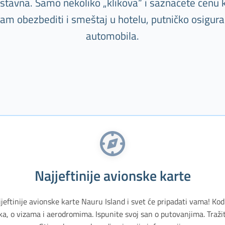
nostavna. Samo nekoliko „klikova“ i saznaćete cenu k
m obezbediti i smeštaj u hotelu, putničko osiguranj
automobila.
Najjeftinije avionske karte
jeftinije avionske karte Nauru Island i svet će pripadati vama! Kod
, o vizama i aerodromima. Ispunite svoj san o putovanjima. Traži