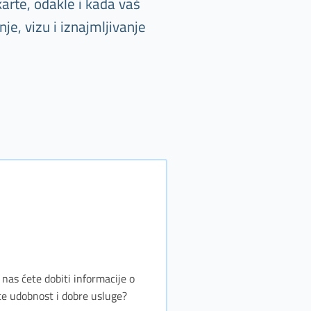
arte, odakle i kada vaš
e, vizu i iznajmljivanje
 nas ćete dobiti informacije o
te udobnost i dobre usluge?