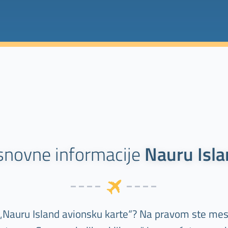
snovne informacije
Nauru Isl
 „Nauru Island avionsku karte“? Na pravom ste mes