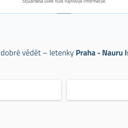
Stjuardesa uvek nudi najnovije informacije.
 dobré vědět – letenky
Praha - Nauru I