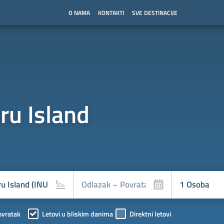
O NAMA
KONTAKTI
SVE DESTINACIJE
d
ru Island
ovratak
Letovi u bliskim danima
Direktni letovi