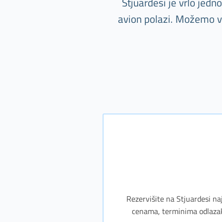
Stjuardesi je vrlo jed
avion polazi. Možemo va
Rezervišite na Stjuardesi naj
cenama, terminima odlazaka