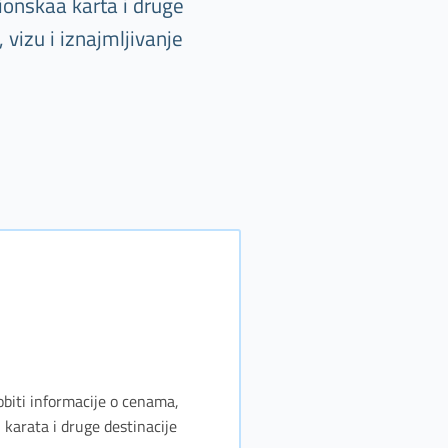
ionskaa karta i druge
vizu i iznajmljivanje
obiti informacije o cenama,
karata i druge destinacije