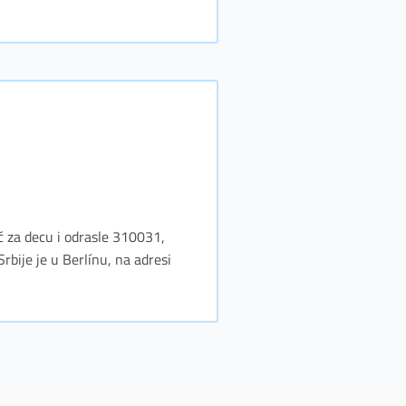
ć za decu i odrasle 310031,
ije je u Berlínu, na adresi