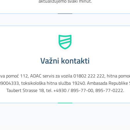
aktualizujemo svaki minut.
Važni kontakti
 prva pomoć 112, ADAC servis za vozila 01802 222 222, hitna pomo
9004333, toksikološka hitna služba 19240. Ambasada Republike Srb
Taubert Strasse 18, tel. +4930 / 895-77-00, 895-77-0222.