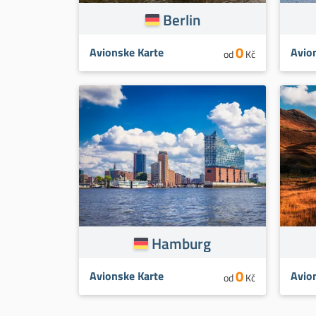
Berlin
0
Avionske Karte
Avio
od
Kč
Hamburg
0
Avionske Karte
Avio
od
Kč