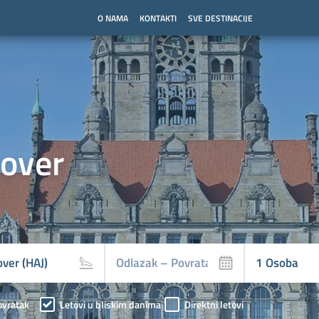
O NAMA
KONTAKTI
SVE DESTINACIJE
over
ovratak
Letovi u bliskim danima
Direktni letovi