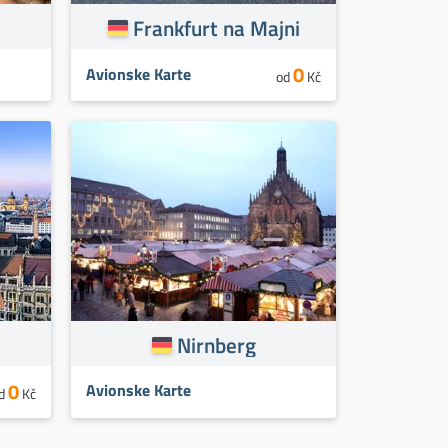
Frankfurt na Majni
0
Avionske Karte
od
Kč
Nirnberg
0
Avionske Karte
d
Kč