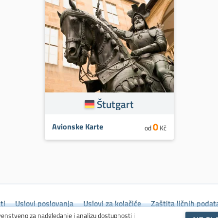
Štutgart
0
Avionske Karte
od
Kč
ti
Uslovi poslovanja
Uslovi za kolačiće
Zaštita ličnih podat
venstveno za nadgledanje i analizu dostupnosti i