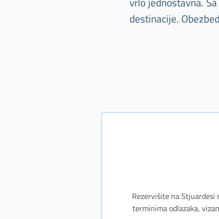
vrlo jednostavna. Sa
destinacije. Obezbed
Rezervišite na Stjuardesi 
terminima odlazaka, vizam