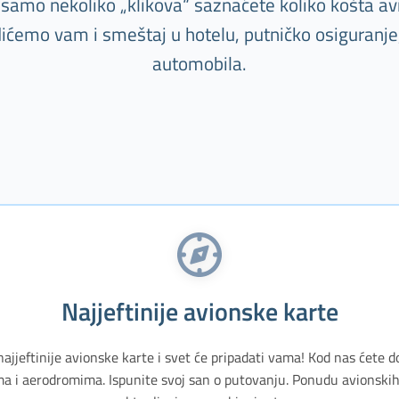
 samo nekoliko „klikova“ saznaćete koliko košta av
ićemo vam i smeštaj u hotelu, putničko osiguranje, 
automobila.
Najjeftinije avionske karte
najjeftinije avionske karte i svet će pripadati vama! Kod nas ćete d
a i aerodromima. Ispunite svoj san o putovanju. Ponudu avionskih 