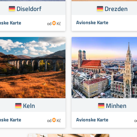
Diseldorf
Drezden
0
Avionske Karte
nske Karte
od
Kč
Keln
Minhen
0
nske Karte
Avionske Karte
od
Kč
o