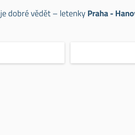
 je dobré vědět – letenky
Praha - Hano