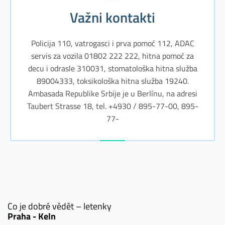
Važni kontakti
Policija 110, vatrogasci i prva pomoć 112, ADAC
servis za vozila 01802 222 222, hitna pomoć za
decu i odrasle 310031, stomatološka hitna služba
89004333, toksikološka hitna služba 19240.
Ambasada Republike Srbije je u Berlínu, na adresi
Taubert Strasse 18, tel. +4930 / 895-77-00, 895-
77-
Co je dobré vědět – letenky
Praha - Keln