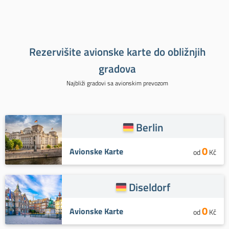
Rezervišite avionske karte do obližnjih
gradova
Najbliži gradovi sa avionskim prevozom
Berlin
0
Avionske Karte
od
Kč
Diseldorf
0
Avionske Karte
od
Kč