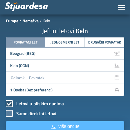
Europe
Nemačka
Keln
Jeftini letovi
Keln
POVRATANI LET
JEDNOSMERNI LET
DRUGAČIJI POVRATAK
Letovi u bliskim danima
Samo direktni letovi
VIŠE OPCIJA