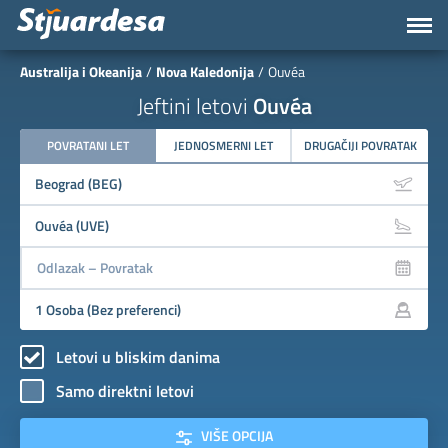
Australija i Okeanija
Nova Kaledonija
Ouvéa
Jeftini letovi
Ouvéa
POVRATANI LET
JEDNOSMERNI LET
DRUGAČIJI POVRATAK
Letovi u bliskim danima
Samo direktni letovi
VIŠE OPCIJA