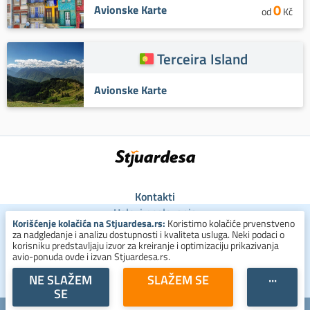
0
Avionske Karte
od
Kč
Terceira Island
Avionske Karte
Kontakti
Uslovi poslovanja
Korišćenje kolačića na Stjuardesa.rs:
Koristimo kolačiće prvenstveno
Uslovi za kolačiće
za nadgledanje i analizu dostupnosti i kvaliteta usluga. Neki podaci o
Zaštita ličnih podataka
korisniku predstavljaju izvor za kreiranje i optimizaciju prikazivanja
avio-ponuda ovde i izvan Stjuardesa.rs.
+381 800 300 137
NE SLAŽEM
SLAŽEM SE
···
SE