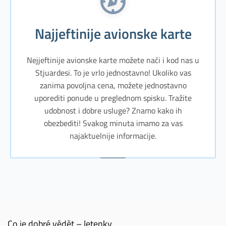
Najjeftinije avionske karte
Nejjeftinije avionske karte možete naći i kod nas u
Stjuardesi. To je vrlo jednostavno! Ukoliko vas
zanima povoljna cena, možete jednostavno
uporediti ponude u preglednom spisku. Tražite
udobnost i dobre usluge? Znamo kako ih
obezbediti! Svakog minuta imamo za vas
najaktuelnije informacije.
Co je dobré vědět – letenky