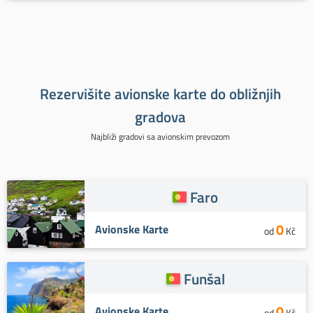
Rezervišite avionske karte do obližnjih
gradova
Najbliži gradovi sa avionskim prevozom
Faro
0
Avionske Karte
od
Kč
Funšal
0
Avionske Karte
od
Kč