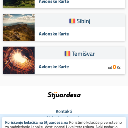
Avionske Karte
Sibinj
Avionske Karte
Temišvar
0
Avionske Karte
od
Kč
Kontakti
Uslovi poslovanja
Korišćenje kolačića na Stjuardesa.rs:
Koristimo kolačiće prvenstveno
Uslovi za kolačiće
za nadgledanje i analizu dostupnosti i kvaliteta usluga. Neki podaci o