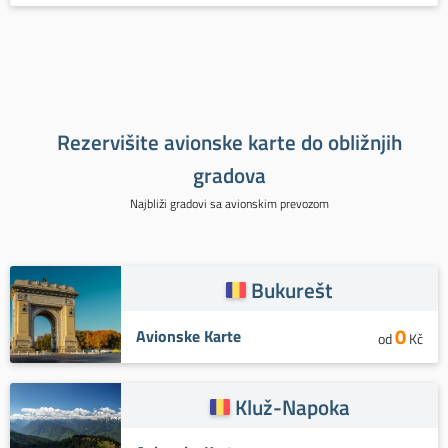
Rezervišite avionske karte do obližnjih
gradova
Najbliži gradovi sa avionskim prevozom
Bukurešt
0
Avionske Karte
od
Kč
Kluž-Napoka