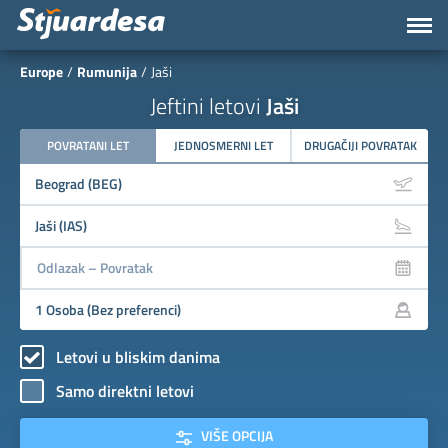
Europe
Rumunija
Jaši
Jeftini letovi
Jaši
POVRATANI LET
JEDNOSMERNI LET
DRUGAČIJI POVRATAK
Letovi u bliskim danima
Samo direktni letovi
VIŠE OPCIJA