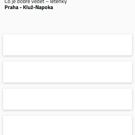
Co je dobré vědět – letenky
Praha - Kluž-Napoka