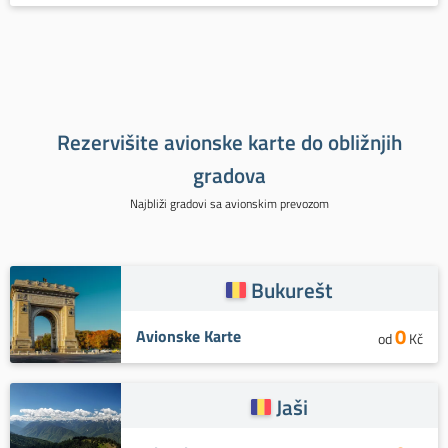
Rezervišite avionske karte do obližnjih
gradova
Najbliži gradovi sa avionskim prevozom
Bukurešt
0
Avionske Karte
od
Kč
Jaši