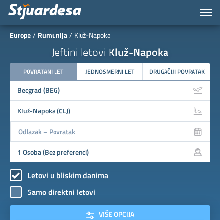
Europe
Rumunija
Kluž-Napoka
Jeftini letovi
Kluž-Napoka
POVRATANI LET
JEDNOSMERNI LET
DRUGAČIJI POVRATAK
Letovi u bliskim danima
Samo direktni letovi
VIŠE OPCIJA