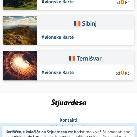
0
Avionske Karte
od
Kč
Sibinj
Avionske Karte
Temišvar
0
Avionske Karte
od
Kč
Kontakti
Uslovi poslovanja
Korišćenje kolačića na Stjuardesa.rs:
Koristimo kolačiće prvenstveno
Uslovi za kolačiće
za nadgledanje i analizu dostupnosti i kvaliteta usluga. Neki podaci o