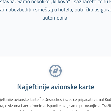
nostavna. Samo nekoliko „klikova“ i saznaćete cenu k
m obezbediti i smeštaj u hotelu, putničko osiguranj
automobila.
Najjeftinije avionske karte
jeftinije avionske karte Île Desroches i svet će pripadati vama! Kod
, o vizama i aerodromima. Ispunite svoj san o putovanjima. Traži