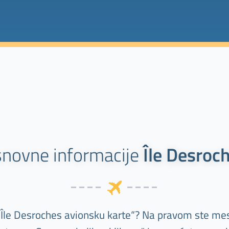
novne informacije
Île Desroc
„Île Desroches avionsku karte“? Na pravom ste me