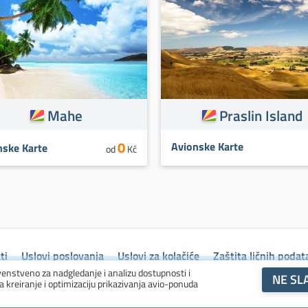
Mahe
Praslin Island
0
Avionske Karte
nske Karte
od
Kč
ti
Uslovi poslovanja
Uslovi za kolačiće
Zaštita ličnih podat
venstveno za nadgledanje i analizu dostupnosti i
NE SL
za kreiranje i optimizaciju prikazivanja avio-ponuda
© 1993 - 2026 ASIANA, spol. s r.o., sva prava zadržana