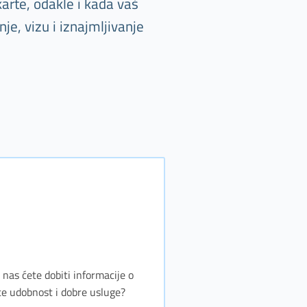
arte, odakle i kada vaš
e, vizu i iznajmljivanje
 nas ćete dobiti informacije o
te udobnost i dobre usluge?