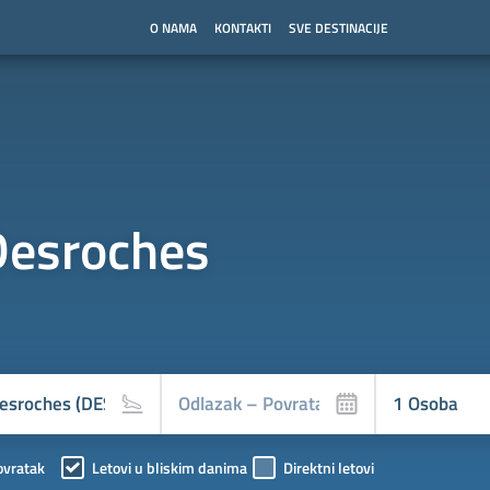
O NAMA
KONTAKTI
SVE DESTINACIJE
 Desroches
ovratak
Letovi u bliskim danima
Direktni letovi