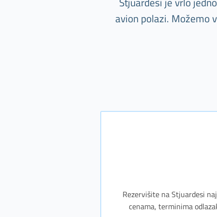
Stjuardesi je vrlo jed
avion polazi. Možemo va
Rezervišite na Stjuardesi naj
cenama, terminima odlazaka