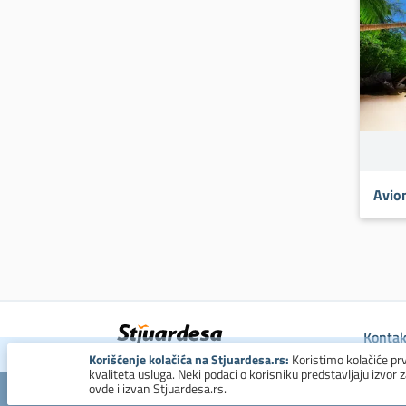
Avio
Kontak
Korišćenje kolačića na Stjuardesa.rs:
Koristimo kolačiće pr
kvaliteta usluga. Neki podaci o korisniku predstavljaju izvor 
ovde i izvan Stjuardesa.rs.