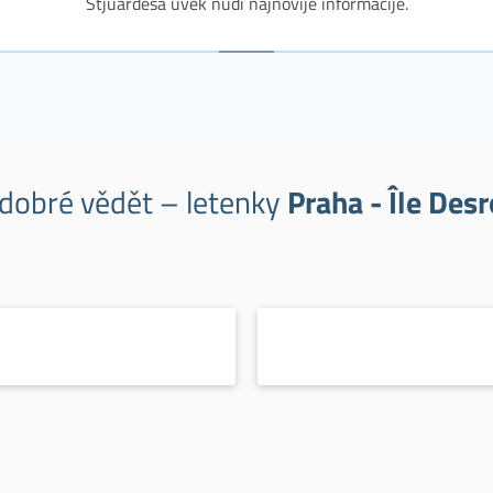
Stjuardesa uvek nudi najnovije informacije.
 dobré vědět – letenky
Praha - Île Des