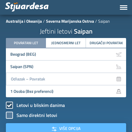
Australija i Okeanija
Severna Marijanska Ostrva
Saipan
Jeftini letovi
Saipan
POVRATANI LET
JEDNOSMERNI LET
DRUGAČIJI POVRATAK
Letovi u bliskim danima
Samo direktni letovi
VIŠE OPCIJA