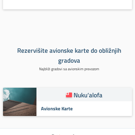
Rezervišite avionske karte do obližnjih
gradova
Najbliži gradovi sa avionskim prevozom
Nuku‘alofa
Avionske Karte