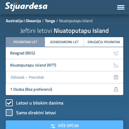
Australija i Okeanija
Tonga
Niuatoputapu Island
Jeftini letovi
Niuatoputapu Island
POVRATANI LET
JEDNOSMERNI LET
DRUGAČIJI POVRATAK
Letovi u bliskim danima
Samo direktni letovi
VIŠE OPCIJA