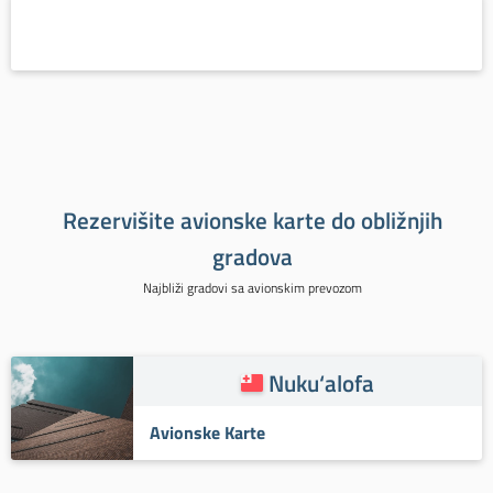
Rezervišite avionske karte do obližnjih
gradova
Najbliži gradovi sa avionskim prevozom
Nuku‘alofa
Avionske Karte