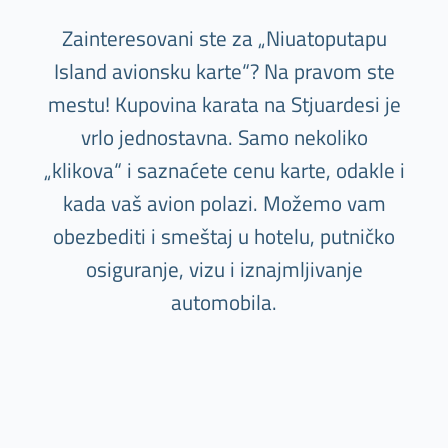
Zainteresovani ste za „Niuatoputapu
Island avionsku karte“? Na pravom ste
mestu! Kupovina karata na Stjuardesi je
vrlo jednostavna. Samo nekoliko
„klikova“ i saznaćete cenu karte, odakle i
kada vaš avion polazi. Možemo vam
obezbediti i smeštaj u hotelu, putničko
osiguranje, vizu i iznajmljivanje
automobila.