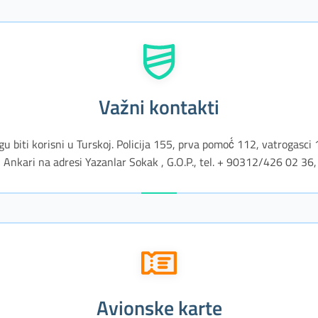
Važni kontakti
gu biti korisni u Turskoj. Policija 155, prva pomoć́ 112, vatrogasci
u Ankari na adresi Yazanlar Sokak , G.O.P., tel. + 90312/426 02 
avionske karte