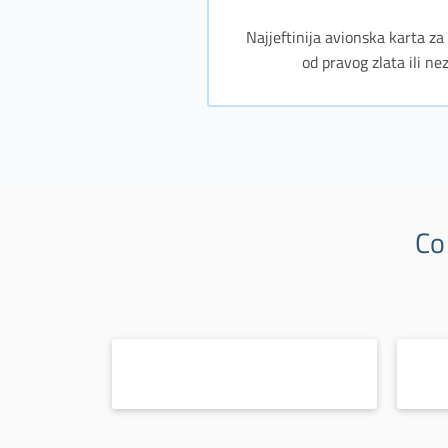
Najjeftinija avionska karta z
od pravog zlata ili n
Co