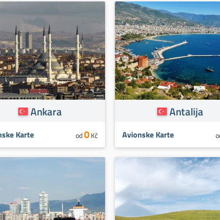
Ankara
Antalija
0
nske Karte
Avionske Karte
od
Kč
o