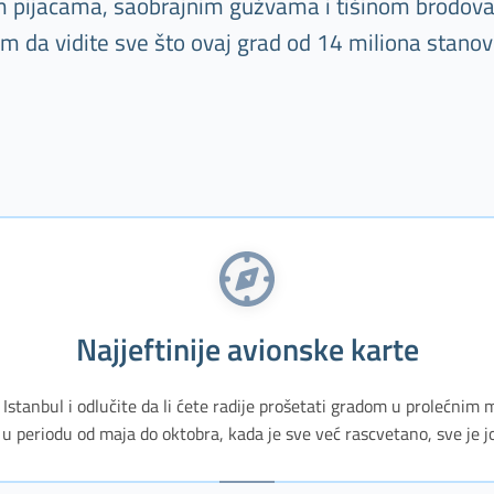
im pijacama, saobrajnim gužvama i tišinom brodova. 
vam da vidite sve što ovaj grad od 14 miliona stano
Najjeftinije avionske karte
Istanbul i odlučite da li ćete radije prošetati gradom u prolećni
i u periodu od maja do oktobra, kada je sve već rascvetano, sve je još