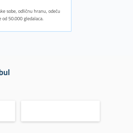
ske sobe, odličnu hranu, odeću
e od 50.000 gledalaca.
bul