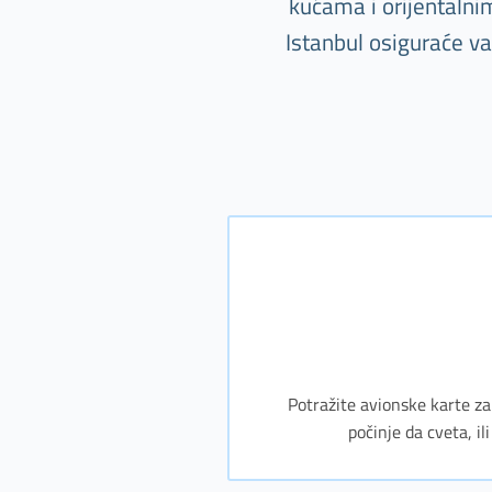
kućama i orijentaln
Istanbul osiguraće 
Potražite avionske karte za 
počinje da cveta, il