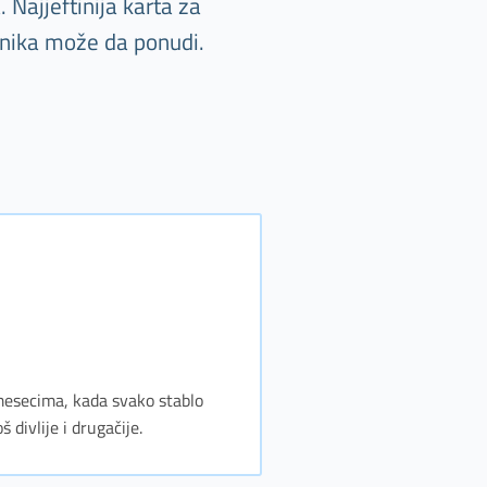
Najjeftinija karta za
vnika može da ponudi.
m mesecima, kada svako stablo
 divlije i drugačije.