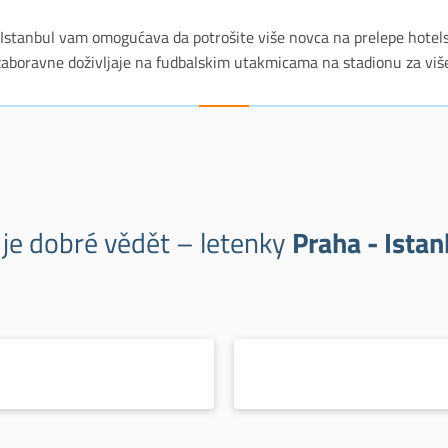
a Istanbul vam omogućava da potrošite više novca na prelepe hotel
ezaboravne doživljaje na fudbalskim utakmicama na stadionu za viš
 je dobré vědět – letenky
Praha - Istan