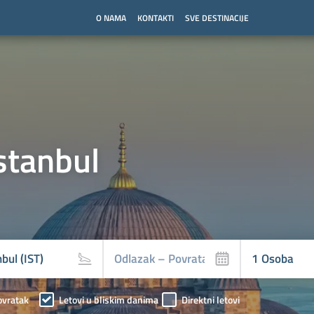
O NAMA
KONTAKTI
SVE DESTINACIJE
stanbul
ovratak
Letovi u bliskim danima
Direktni letovi