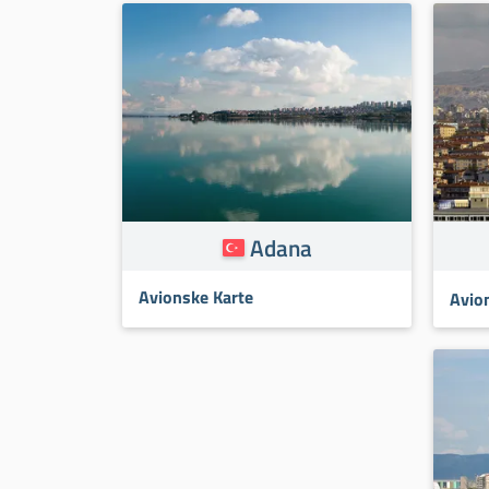
Adana
Avionske Karte
Avio