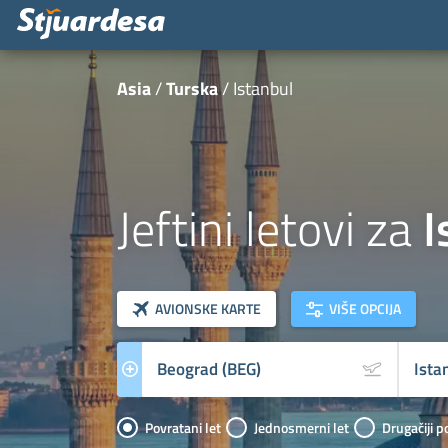
Asia
Turska
Istanbul
Jeftini letovi za
I
klasa letova
Prevoznik
AVIONSKE KARTE
VIŠE OPCIJA
Povratani let
Jednosmerni let
Drugačiji p