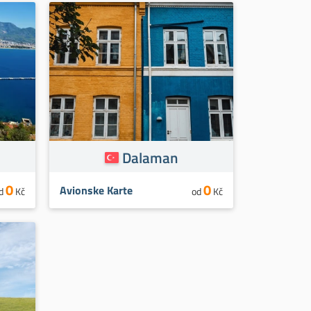
Dalaman
0
0
Avionske Karte
d
Kč
od
Kč