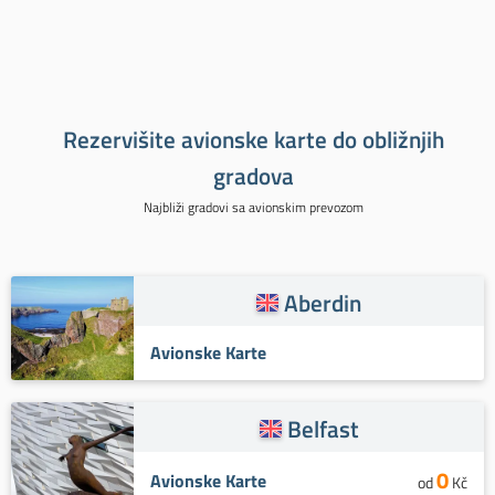
Rezervišite avionske karte do obližnjih
gradova
Najbliži gradovi sa avionskim prevozom
Aberdin
Avionske Karte
Belfast
0
Avionske Karte
od
Kč