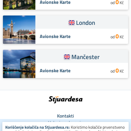
0
Avionske Karte
od
Kč
London
0
Avionske Karte
od
Kč
Mančester
0
Avionske Karte
od
Kč
Kontakti
Uslovi poslovanja
Korišćenje kolačića na Stjuardesa.rs:
Koristimo kolačiće prvenstveno
Uslovi za kolačiće