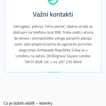
Važni kontakti
Vatrogasci, policija, hitna pomoć, obalna straža su
dostupni na telefonu broj 999. Treba voditi računa
da lekove i stomatološke usluge pacijenti plaćaju
sami, zato preporučujemo da ugovorite putničko
osiguranje. Ambasada Republike Srbije je u
Londonu na adresi 28 Belgrave Square London
SW1X 8QB, tel. + 44 207 235 9049
Co je dobré vědět – letenky