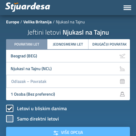
Europe
Velika Britanija
Njukasl na Tajnu
Jeftini letovi
Njukasl na Tajnu
POVRATANI LET
JEDNOSMERNI LET
DRUGAČIJI POVRATAK
Letovi u bliskim danima
Samo direktni letovi
VIŠE OPCIJA