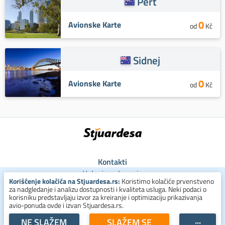
Pert
0
Avionske Karte
od
Kč
Sidnej
0
Avionske Karte
od
Kč
Kontakti
Uslovi poslovanja
Korišćenje kolačića na Stjuardesa.rs:
Koristimo kolačiće prvenstveno
Uslovi za kolačiće
za nadgledanje i analizu dostupnosti i kvaliteta usluga. Neki podaci o
Zaštita ličnih podataka
korisniku predstavljaju izvor za kreiranje i optimizaciju prikazivanja
avio-ponuda ovde i izvan Stjuardesa.rs.
+381 800 300 137
NE SLAŽEM
SLAŽEM SE
···