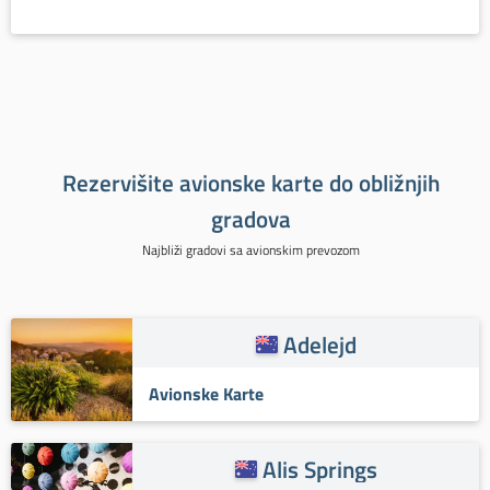
Rezervišite avionske karte do obližnjih
gradova
Najbliži gradovi sa avionskim prevozom
Adelejd
Avionske Karte
Alis Springs