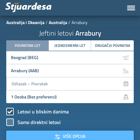
Australija i Okeanija
Australija
Arrabury
Jeftini letovi
Arrabury
POVRATANI LET
JEDNOSMERNI LET
DRUGAČIJI POVRATAK
Letovi u bliskim danima
Samo direktni letovi
VIŠE OPCIJA