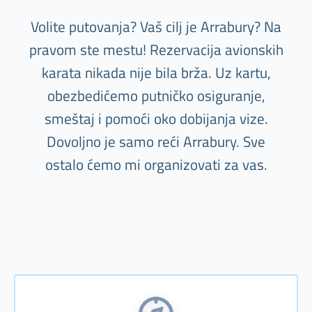
Volite putovanja? Vaš cilj je Arrabury? Na
pravom ste mestu! Rezervacija avionskih
karata nikada nije bila brža. Uz kartu,
obezbedićemo putničko osiguranje,
smeštaj i pomoći oko dobijanja vize.
Dovoljno je samo reći Arrabury. Sve
ostalo ćemo mi organizovati za vas.