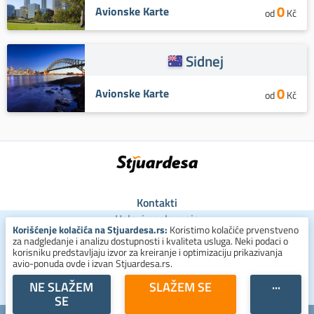
0
Avionske Karte
od
Kč
Sidnej
0
Avionske Karte
od
Kč
Kontakti
Uslovi poslovanja
Korišćenje kolačića na Stjuardesa.rs:
Koristimo kolačiće prvenstveno
Uslovi za kolačiće
za nadgledanje i analizu dostupnosti i kvaliteta usluga. Neki podaci o
Zaštita ličnih podataka
korisniku predstavljaju izvor za kreiranje i optimizaciju prikazivanja
avio-ponuda ovde i izvan Stjuardesa.rs.
+381 800 300 137
NE SLAŽEM
SLAŽEM SE
···
SE