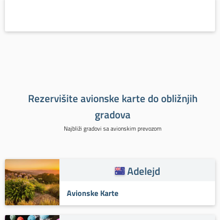
Rezervišite avionske karte do obližnjih
gradova
Najbliži gradovi sa avionskim prevozom
Adelejd
Avionske Karte