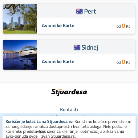
Pert
0
Avionske Karte
od
Kč
Sidnej
0
Avionske Karte
od
Kč
Kontakti
Uslovi poslovanja
Korišćenje kolačića na Stjuardesa.rs:
Koristimo kolačiće prvenstveno
Uslovi za kolačiće
za nadgledanje i analizu dostupnosti i kvaliteta usluga. Neki podaci o
Zaštita ličnih podataka
korisniku predstavljaju izvor za kreiranje i optimizaciju prikazivanja
avio-ponuda ovde i izvan Stjuardesa.rs.