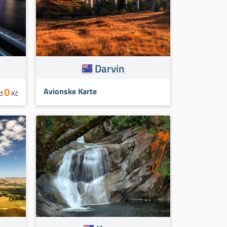
Darvin
0
Avionske Karte
d
Kč