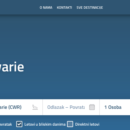
O NAMA
KONTAKTI
SVE DESTINACIJE
arie
ovratak
Letovi u bliskim danima
Direktni letovi