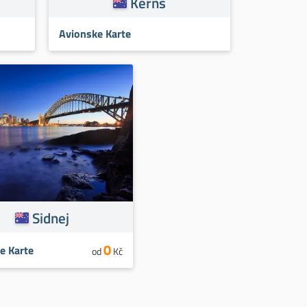
Kerns
Avionske Karte
Sidnej
0
e Karte
od
Kč