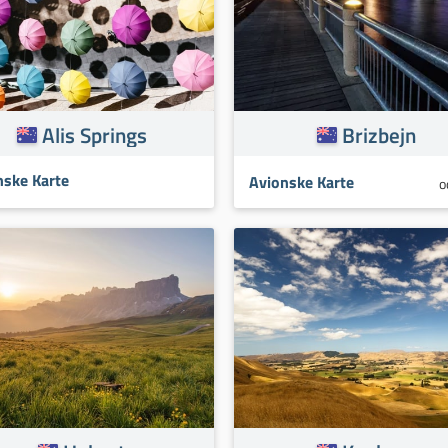
Alis Springs
Brizbejn
nske Karte
Avionske Karte
o