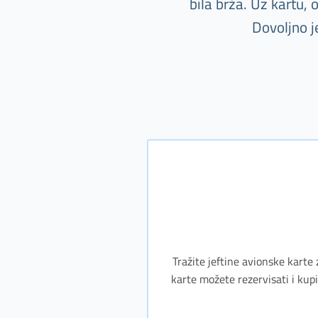
bila brža. Uz kartu,
Dovoljno j
Tražite jeftine avionske karte 
karte možete rezervisati i kupi