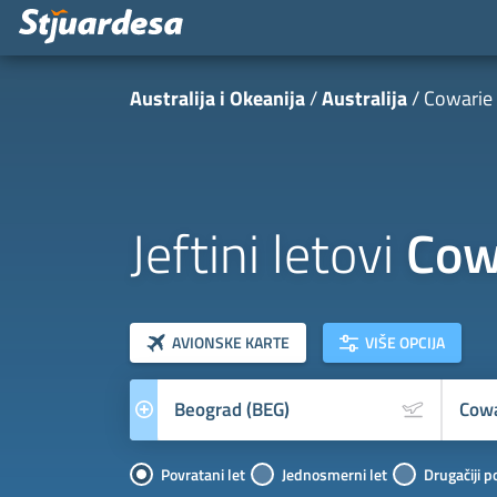
Australija i Okeanija
Australija
Cowarie
Jeftini letovi
Cow
klasa letova
Prevoznik
AVIONSKE KARTE
VIŠE OPCIJA
Povratani let
Jednosmerni let
Drugačiji p