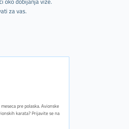
i oko dobijanja vize.
ati za vas.
tri meseca pre polaska. Avionske
vionskih karata? Prijavite se na