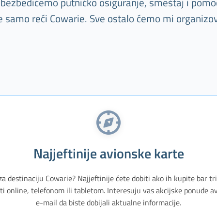
 obezbedićemo putničko osiguranje, smeštaj i pomoć
e samo reći Cowarie. Sve ostalo ćemo mi organizov
Najjeftinije avionske karte
za destinaciju Cowarie? Najjeftinije ćete dobiti ako ih kupite bar 
ti online, telefonom ili tabletom. Interesuju vas akcijske ponude a
e-mail da biste dobijali aktualne informacije.