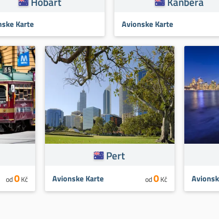
Hobart
Kanbera
nske Karte
Avionske Karte
Pert
0
0
Avionske Karte
Avionsk
od
Kč
od
Kč