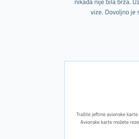
nikada nije bila brža. 
vize. Dovoljno je
Tražite jeftine avionske karte
Avionske karte možete rezerv