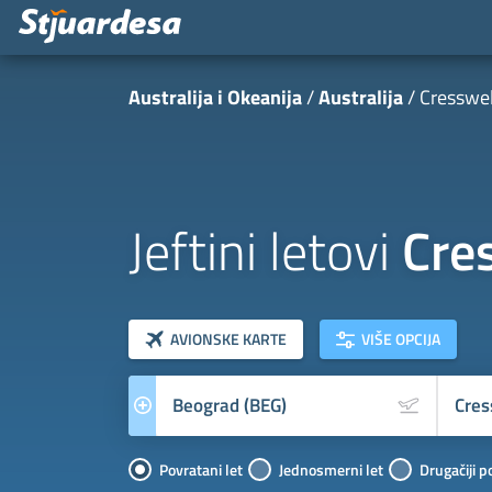
Australija i Okeanija
Australija
Cresswe
Jeftini letovi
Cre
klasa letova
Prevoznik
AVIONSKE KARTE
VIŠE OPCIJA
Povratani let
Jednosmerni let
Drugačiji p