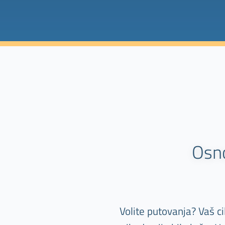
Osn
Volite putovanja? Vaš c