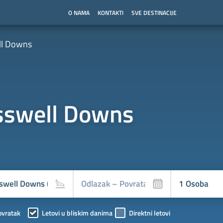
O NAMA
KONTAKTI
SVE DESTINACIJE
ll Downs
sswell Downs
ovratak
Letovi u bliskim danima
Direktni letovi