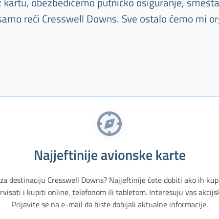
Uz kartu, obezbedićemo putničko osiguranje, smešta
 samo reći Cresswell Downs. Sve ostalo ćemo mi or
Najjeftinije avionske karte
 za destinaciju Cresswell Downs? Najjeftinije ćete dobiti ako ih kup
isati i kupiti online, telefonom ili tabletom. Interesuju vas akci
Prijavite se na e-mail da biste dobijali aktualne informacije.