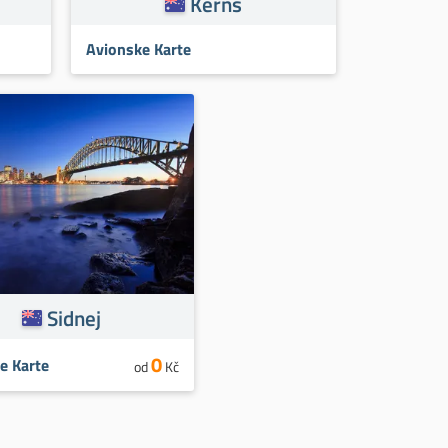
Kerns
Avionske Karte
Sidnej
0
e Karte
od
Kč