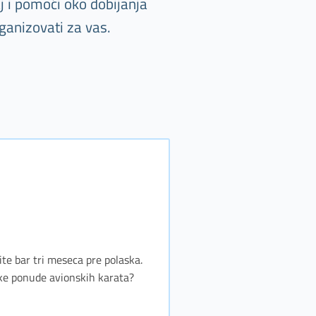
j i pomoći oko dobijanja
ganizovati za vas.
ite bar tri meseca pre polaska.
jske ponude avionskih karata?