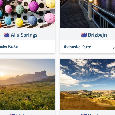
Alis Springs
Brizbejn
nske Karte
Avionske Karte
o