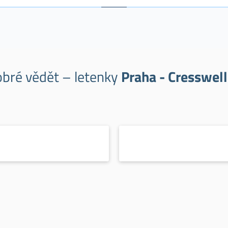
obré vědět – letenky
Praha - Cresswel