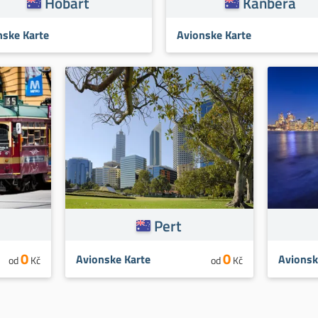
Hobart
Kanbera
nske Karte
Avionske Karte
Pert
0
0
Avionske Karte
Avionsk
od
Kč
od
Kč