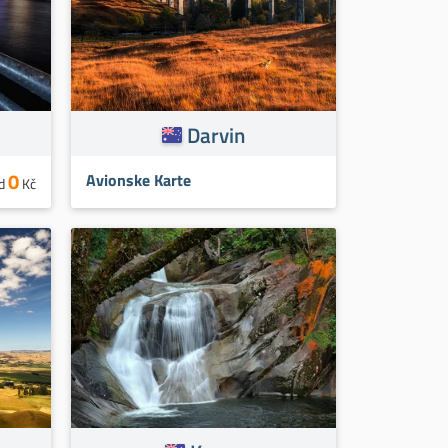
Darvin
0
Avionske Karte
d
Kč