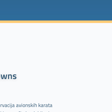
owns
rvacija avionskih karata