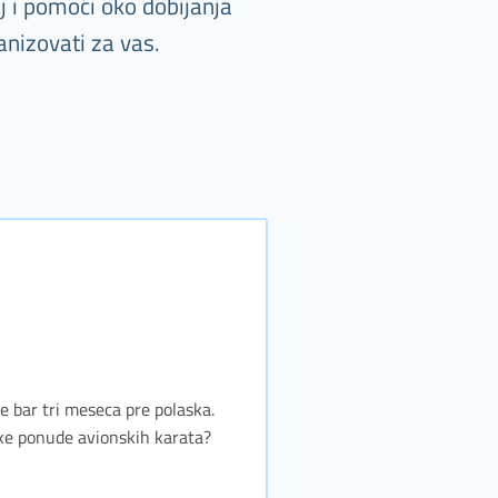
j i pomoći oko dobijanja
anizovati za vas.
te bar tri meseca pre polaska.
jske ponude avionskih karata?