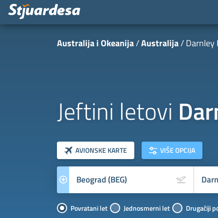
Australija i Okeanija
Australija
Darnley 
Jeftini letovi
Dar
klasa letova
Prevoznik
AVIONSKE KARTE
VIŠE OPCIJA
Povratani let
Jednosmerni let
Drugačiji p