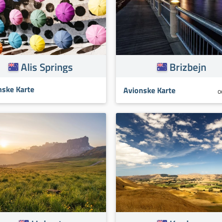
Alis Springs
Brizbejn
nske Karte
Avionske Karte
o