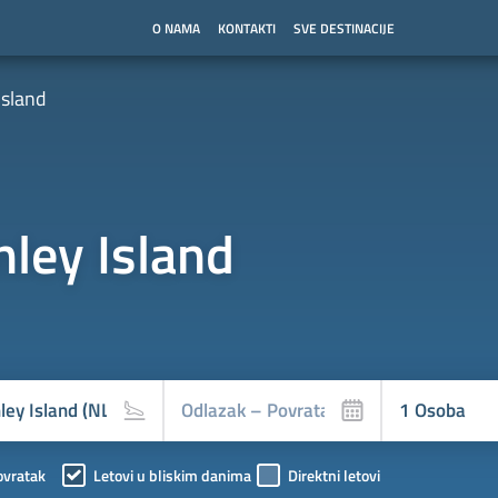
O NAMA
KONTAKTI
SVE DESTINACIJE
Island
nley Island
ovratak
Letovi u bliskim danima
Direktni letovi