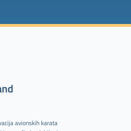
and
vacija avionskih karata