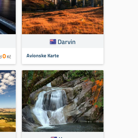
Darvin
0
Avionske Karte
d
Kč