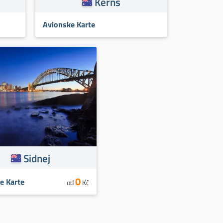
Kerns
Avionske Karte
Sidnej
0
e Karte
od
Kč