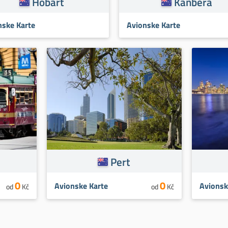
Hobart
Kanbera
nske Karte
Avionske Karte
Pert
0
0
Avionske Karte
Avionsk
od
Kč
od
Kč