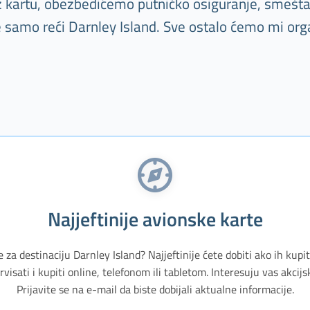
Uz kartu, obezbedićemo putničko osiguranje, smešta
e samo reći Darnley Island. Sve ostalo ćemo mi org
Najjeftinije avionske karte
e za destinaciju Darnley Island? Najjeftinije ćete dobiti ako ih kupi
isati i kupiti online, telefonom ili tabletom. Interesuju vas akci
Prijavite se na e-mail da biste dobijali aktualne informacije.