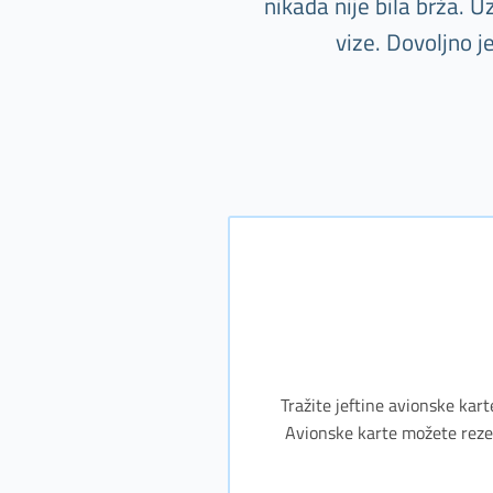
nikada nije bila brža. 
vize. Dovoljno j
Tražite jeftine avionske kart
Avionske karte možete rezerv