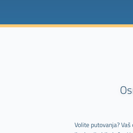
Os
Volite putovanja? Vaš 