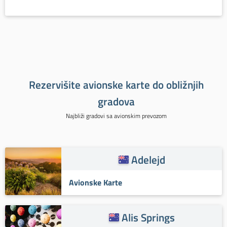
Rezervišite avionske karte do obližnjih
gradova
Najbliži gradovi sa avionskim prevozom
Adelejd
Avionske Karte
Alis Springs