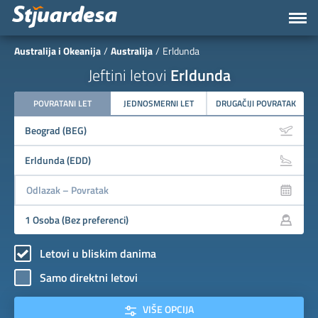
Australija i Okeanija
Australija
Erldunda
Jeftini letovi
Erldunda
POVRATANI LET
JEDNOSMERNI LET
DRUGAČIJI POVRATAK
Letovi u bliskim danima
Samo direktni letovi
VIŠE OPCIJA