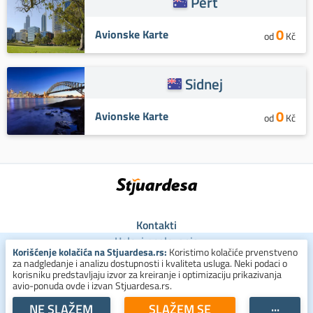
Pert
0
Avionske Karte
od
Kč
Sidnej
0
Avionske Karte
od
Kč
Kontakti
Uslovi poslovanja
Korišćenje kolačića na Stjuardesa.rs:
Koristimo kolačiće prvenstveno
Uslovi za kolačiće
za nadgledanje i analizu dostupnosti i kvaliteta usluga. Neki podaci o
Zaštita ličnih podataka
korisniku predstavljaju izvor za kreiranje i optimizaciju prikazivanja
avio-ponuda ovde i izvan Stjuardesa.rs.
+381 800 300 137
NE SLAŽEM
SLAŽEM SE
···