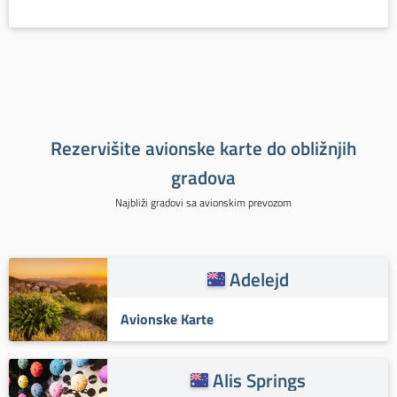
Rezervišite avionske karte do obližnjih
gradova
Najbliži gradovi sa avionskim prevozom
Adelejd
Avionske Karte
Alis Springs