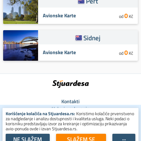
Pert
0
Avionske Karte
od
Kč
Sidnej
0
Avionske Karte
od
Kč
Kontakti
Uslovi poslovanja
Korišćenje kolačića na Stjuardesa.rs:
Koristimo kolačiće prvenstveno
Uslovi za kolačiće
za nadgledanje i analizu dostupnosti i kvaliteta usluga. Neki podaci o
Zaštita ličnih podataka
korisniku predstavljaju izvor za kreiranje i optimizaciju prikazivanja
avio-ponuda ovde i izvan Stjuardesa.rs.
+381 800 300 137
NE SLAŽEM
SLAŽEM SE
···