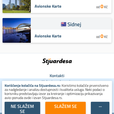
0
Avionske Karte
od
Kč
Sidnej
0
Avionske Karte
od
Kč
Kontakti
Uslovi poslovanja
Korišćenje kolačića na Stjuardesa.rs:
Koristimo kolačiće prvenstveno
Uslovi za kolačiće
za nadgledanje i analizu dostupnosti i kvaliteta usluga. Neki podaci o
Zaštita ličnih podataka
korisniku predstavljaju izvor za kreiranje i optimizaciju prikazivanja
avio-ponuda ovde i izvan Stjuardesa.rs.
+381 800 300 137
NE SLAŽEM
SLAŽEM SE
···
SE