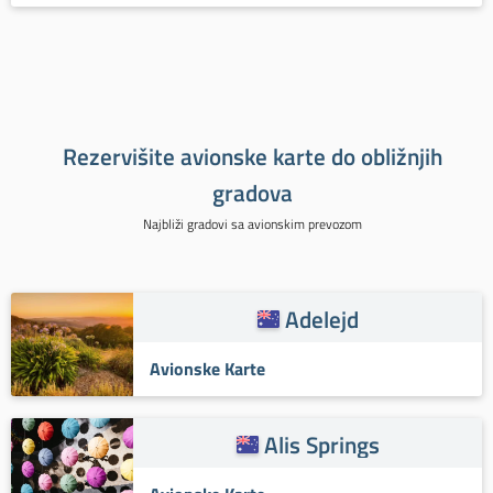
Rezervišite avionske karte do obližnjih
gradova
Najbliži gradovi sa avionskim prevozom
Adelejd
Avionske Karte
Alis Springs